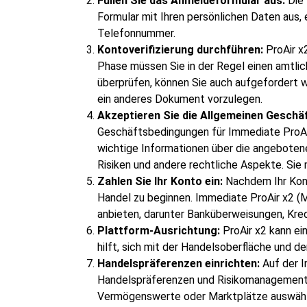
Füllen Sie das Anmeldeformular aus:
Die 
Formular mit Ihren persönlichen Daten aus, 
Telefonnummer.
Kontoverifizierung durchführen:
ProAir x
Phase müssen Sie in der Regel einen amtli
überprüfen, können Sie auch aufgefordert
ein anderes Dokument vorzulegen.
Akzeptieren Sie die Allgemeinen Geschä
Geschäftsbedingungen für Immediate ProAir
wichtige Informationen über die angebotene
Risiken und andere rechtliche Aspekte. Sie
Zahlen Sie Ihr Konto ein:
Nachdem Ihr Kont
Handel zu beginnen. Immediate ProAir x2 (M
anbieten, darunter Banküberweisungen, Kred
Plattform-Ausrichtung:
ProAir x2 kann ei
hilft, sich mit der Handelsoberfläche und d
Handelspräferenzen einrichten:
Auf der I
Handelspräferenzen und Risikomanagementei
Vermögenswerte oder Marktplätze auswähle