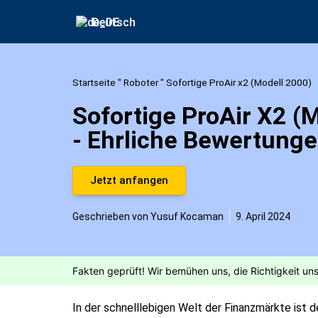
Deutsch



Startseite
"
Roboter
"
Sofortige ProAir x2 (Modell 2000)
Sofortige ProAir X2 (
- Ehrliche Bewertung
Jetzt anfangen
Geschrieben von
Yusuf Kocaman
9. April 2024
In der schnelllebigen Welt der Finanzmärkte ist 