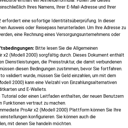
Website enthält ein Anmeldeformular. Füllen Sie dieses
einschließlich Ihres Namens, Ihrer E-Mail-Adresse und Ihrer
2 erfordert eine sofortige Identitätsüberprüfung. In dieser
chen Ausweis oder Reisepass herunterladen. Um Ihre Adresse zu
 werden, eine Rechnung eines Versorgungsunternehmens oder
ftsbedingungen:
Bitte lesen Sie die Allgemeinen
 x2 (Modell 2000) sorgfältig durch. Dieses Dokument enthält
n Dienstleistungen, die Preisstruktur, die damit verbundenen
 müssen diesen Bedingungen zustimmen, bevor Sie fortfahren.
o validiert wurde, müssen Sie Geld einzahlen, um mit dem
odell 2000) kann eine Vielzahl von Einzahlungsalternativen
itkarten und E-Wallets.
n Tutorial oder einen Leitfaden enthalten, der neuen Benutzern
en Funktionen vertraut zu machen.
mmediate ProAir x2 (Modell 2000) Plattform können Sie Ihre
nstellungen konfigurieren. Sie können auch die
n, mit denen Sie handeln möchten.