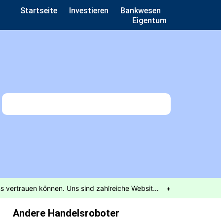
Startseite
Investieren
Bankwesen
Eigentum
fangen
Fakten geprüft! Wir bemühen uns, die Richtigkeit unserer Inhalte zu gewährleisten. Lesen Sie mehr darüber, warum Sie uns vertrauen können. Uns sind zahlreiche Websites bekannt, die mit falschen Prominentenempfehlungen Kunden an unregulierte Makler oder Callcenter verweisen. Auf unserer Website werden Kunden nur an Partner weitergeleitet, die uns die erforderlichen regulatorischen Zusicherungen gegeben haben. Dies ist ein Marketingangebot, und unsere regulierten Partner werden bei der Registrierung angeben, welche Dienstleistungen sie anbieten.
+
Andere Handelsroboter