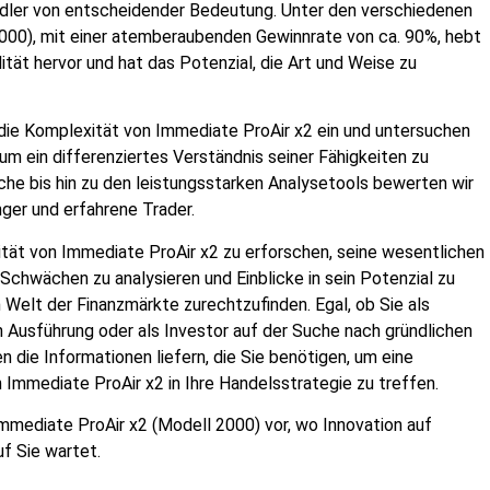
ändler von entscheidender Bedeutung. Unter den verschiedenen
000), mit einer atemberaubenden Gewinnrate von ca. 90%, hebt
ität hervor und hat das Potenzial, die Art und Weise zu
 die Komplexität von Immediate ProAir x2 ein und untersuchen
m ein differenziertes Verständnis seiner Fähigkeiten zu
che bis hin zu den leistungsstarken Analysetools bewerten wir
nger und erfahrene Trader.
ität von Immediate ProAir x2 zu erforschen, seine wesentlichen
chwächen zu analysieren und Einblicke in sein Potenzial zu
n Welt der Finanzmärkte zurechtzufinden. Egal, ob Sie als
n Ausführung oder als Investor auf der Suche nach gründlichen
n die Informationen liefern, die Sie benötigen, um eine
 Immediate ProAir x2 in Ihre Handelsstrategie zu treffen.
Immediate ProAir x2 (Modell 2000) vor, wo Innovation auf
uf Sie wartet.