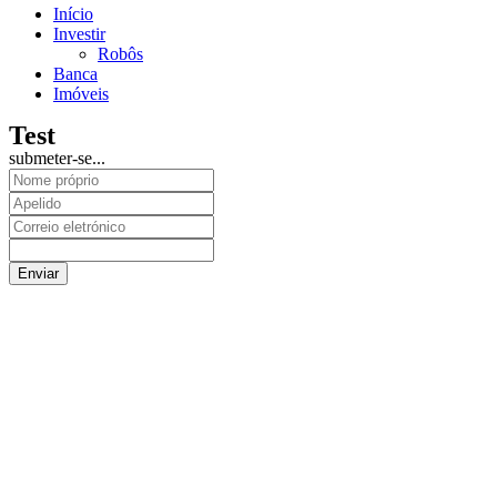
Início
Investir
Robôs
Banca
Imóveis
Test
submeter-se...
Enviar