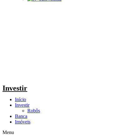
Investir
Início
Investir
Robôs
Banca
Imóveis
Menu