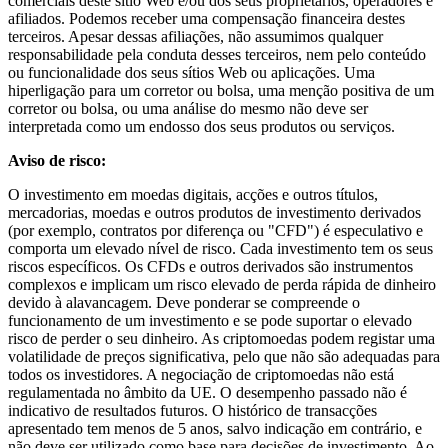
comerciais deste sítio Web e/ou dos seus proprietários, operadores e
afiliados. Podemos receber uma compensação financeira destes
terceiros. Apesar dessas afiliações, não assumimos qualquer
responsabilidade pela conduta desses terceiros, nem pelo conteúdo
ou funcionalidade dos seus sítios Web ou aplicações. Uma
hiperligação para um corretor ou bolsa, uma menção positiva de um
corretor ou bolsa, ou uma análise do mesmo não deve ser
interpretada como um endosso dos seus produtos ou serviços.
Aviso de risco:
O investimento em moedas digitais, acções e outros títulos,
mercadorias, moedas e outros produtos de investimento derivados
(por exemplo, contratos por diferença ou "CFD") é especulativo e
comporta um elevado nível de risco. Cada investimento tem os seus
riscos específicos. Os CFDs e outros derivados são instrumentos
complexos e implicam um risco elevado de perda rápida de dinheiro
devido à alavancagem. Deve ponderar se compreende o
funcionamento de um investimento e se pode suportar o elevado
risco de perder o seu dinheiro. As criptomoedas podem registar uma
volatilidade de preços significativa, pelo que não são adequadas para
todos os investidores. A negociação de criptomoedas não está
regulamentada no âmbito da UE. O desempenho passado não é
indicativo de resultados futuros. O histórico de transacções
apresentado tem menos de 5 anos, salvo indicação em contrário, e
não deve ser utilizado como base para decisões de investimento. Ao