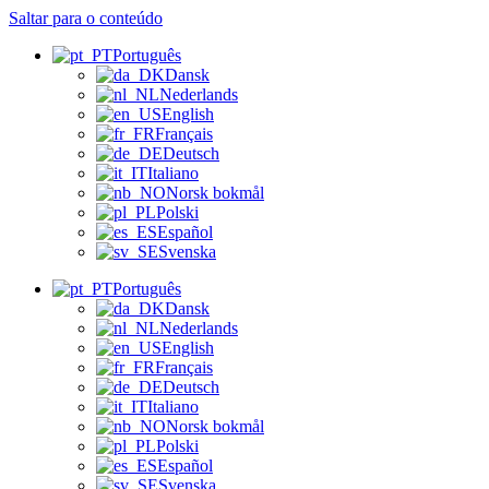
Saltar para o conteúdo
Português
Dansk
Nederlands
English
Français
Deutsch
Italiano
Norsk bokmål
Polski
Español
Svenska
Português
Dansk
Nederlands
English
Français
Deutsch
Italiano
Norsk bokmål
Polski
Español
Svenska