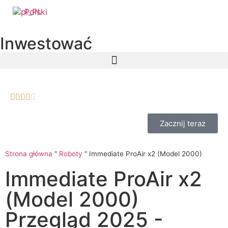
Polski
Inwestować





Zacznij teraz
Strona główna
"
Roboty
"
Immediate ProAir x2 (Model 2000)
Immediate ProAir x2
(Model 2000)
Przegląd 2025 -