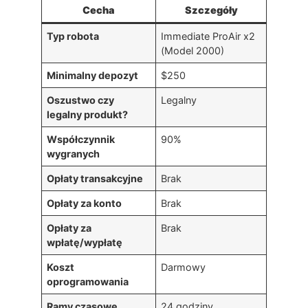
Cecha
Szczegóły
Typ robota
Immediate ProAir x2
(Model 2000)
Minimalny depozyt
$250
Oszustwo czy
Legalny
legalny produkt?
Współczynnik
90%
wygranych
Opłaty transakcyjne
Brak
Opłaty za konto
Brak
Opłaty za
Brak
wpłatę/wypłatę
Koszt
Darmowy
oprogramowania
Ramy czasowe
24 godziny