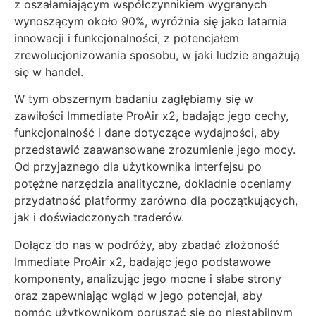
z oszałamiającym współczynnikiem wygranych
wynoszącym około 90%, wyróżnia się jako latarnia
innowacji i funkcjonalności, z potencjałem
zrewolucjonizowania sposobu, w jaki ludzie angażują
się w handel.
W tym obszernym badaniu zagłębiamy się w
zawiłości Immediate ProAir x2, badając jego cechy,
funkcjonalność i dane dotyczące wydajności, aby
przedstawić zaawansowane zrozumienie jego mocy.
Od przyjaznego dla użytkownika interfejsu po
potężne narzędzia analityczne, dokładnie oceniamy
przydatność platformy zarówno dla początkujących,
jak i doświadczonych traderów.
Dołącz do nas w podróży, aby zbadać złożoność
Immediate ProAir x2, badając jego podstawowe
komponenty, analizując jego mocne i słabe strony
oraz zapewniając wgląd w jego potencjał, aby
pomóc użytkownikom poruszać się po niestabilnym