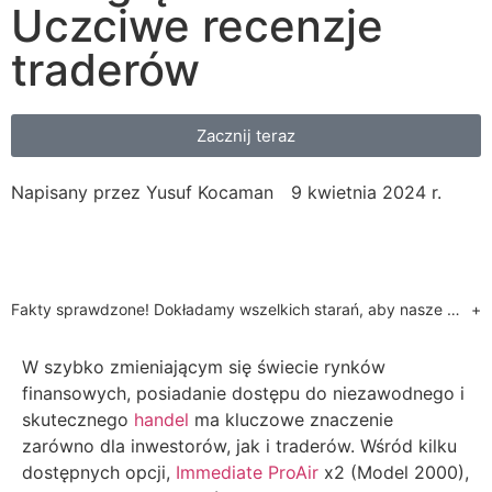
Uczciwe recenzje
traderów
Zacznij teraz
Napisany przez
Yusuf Kocaman
9 kwietnia 2024 r.
Fakty sprawdzone! Dokładamy wszelkich starań, aby nasze treści były dokładne. Przeczytaj więcej o tym, dlaczego możesz nam zaufać. Wiemy o wielu stronach internetowych, które wykorzystują fałszywe rekomendacje celebrytów, aby wysyłać klientów do nieuregulowanych brokerów lub call center. Nasza strona internetowa będzie wysyłać klientów wyłącznie do partnerów, którzy dostarczyli nam wymagane gwarancje regulacyjne. Jest to oferta marketingowa, a nasi regulowani partnerzy wskażą, jakie usługi są dostępne po rejestracji.
+
W szybko zmieniającym się świecie rynków
finansowych, posiadanie dostępu do niezawodnego i
skutecznego
handel
ma kluczowe znaczenie
zarówno dla inwestorów, jak i traderów. Wśród kilku
dostępnych opcji,
Immediate ProAir
x2 (Model 2000),