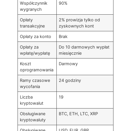
Współczynnik
90%
wygranych
Opłaty
2% prowizja tylko od
transakcyjne
zyskownych kont
Opłaty za konto
Brak
Opłaty za
Do 10 darmowych wypłat
wpłatę/wypłatę
miesięcznie
Koszt
Darmowy
oprogramowania
Ramy czasowe
24 godziny
wycofania
Liczba
19
kryptowalut
Obsługiwane
BTC, ETH, LTC, XRP
kryptowaluty
Obsługiwane
USD, EUR, GBP