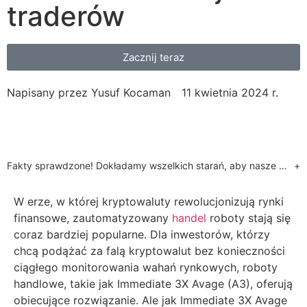
traderów
Zacznij teraz
Napisany przez
Yusuf Kocaman
11 kwietnia 2024 r.
Fakty sprawdzone! Dokładamy wszelkich starań, aby nasze treści były dokładne. Przeczytaj więcej o tym, dlaczego możesz nam zaufać. Wiemy o wielu stronach internetowych, które wykorzystują fałszywe rekomendacje celebrytów, aby wysyłać klientów do nieuregulowanych brokerów lub call center. Nasza strona internetowa będzie wysyłać klientów wyłącznie do partnerów, którzy dostarczyli nam wymagane gwarancje regulacyjne. Jest to oferta marketingowa, a nasi regulowani partnerzy wskażą, jakie usługi są dostępne po rejestracji.
+
W erze, w której kryptowaluty rewolucjonizują rynki
finansowe, zautomatyzowany
handel
roboty stają się
coraz bardziej popularne. Dla inwestorów, którzy
chcą podążać za falą kryptowalut bez konieczności
ciągłego monitorowania wahań rynkowych, roboty
handlowe, takie jak Immediate 3X Avage (A3), oferują
obiecujące rozwiązanie. Ale jak Immediate 3X Avage