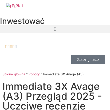
Polski
Inwestować





Zacznij teraz
Strona główna
"
Roboty
"
Immediate 3X Avage (A3)
Immediate 3X Avage
(A3) Przegląd 2025 -
Uczciwe recenzje